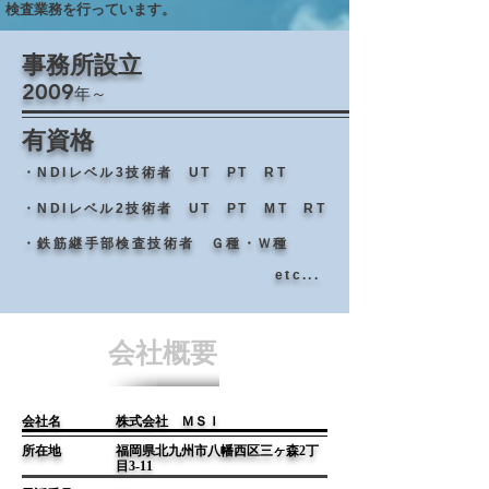
検査業務を行っています。
事務所設立
2009
年～
​有資格
・​NDIレベル3技術者
UT PT RT
・NDIレベル2技術者
​UT PT MT RT
・鉄筋継手部検査技術者
​Ｇ種・Ｗ種
etc...
会社概要
会社名
株式会社 ＭＳＩ
所在地
福岡県北九州市八幡西区三ヶ森2丁
目3-11