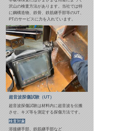
沢山の検査方法があります。当社では特
に鋼構造物、鉄骨、鉄筋継手部等のUT、
PTのサービスに力を入れています。
超音波探傷試験（UT）
超音波探傷試験は材料内に超音波を伝搬
させ、キズ等を測定する探傷方法です。
​検査対象
溶接継手部、鉄筋継手部など