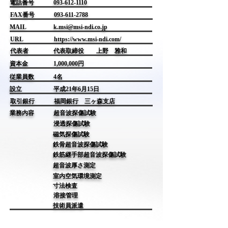
電話番号
093-612-1110
FAX番号
093-611-2788
MAIL
k.msi@msi-ndi.co.jp
URL
https://www.msi-ndi.com/
​代表者
代表取締役 上野 雅和
資本金
1,000,000円
従業員数
4名
設立
平成21年6月15日
取引銀行
福岡銀行 三ヶ森支店
業務内容
超音波探傷試験
浸透探傷試験
磁気探傷試験
鉄骨超音波探傷試験
鉄筋継手部超音波探傷試験
超音波厚さ測定
室内空気環境測定
寸法検査
溶接管理
技術員派遣