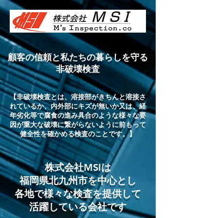
顧客の信頼と私たちの暮らしを守る
非破壊検査
【非破壊検査とは、溶接部がきちんと溶接さ
れているか、内外部にキズが無いか又は、経
年劣化等で腐食の進み具合のような様々な要
因が重大な破壊に繋がらないように前もって
健全性を確かめる検査のことです。】
株式会社MSIは
福岡県北九州市を中心とし
各地で様々な検査を提供して
​活躍している会社です