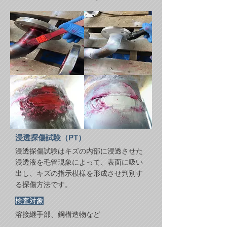
浸透探傷試験（PT）
​浸透探傷試験はキズの内部に浸透させた
浸透液を毛管現象によって、表面に吸い
出し、キズの指示模様を形成させ判別す
る探傷方法です。
​検査対象
溶接継手部、鋼構造物など